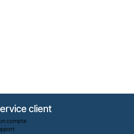
ervice client
on compte
upport