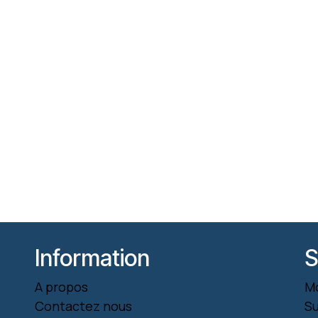
Information
S
A propos
M
Contactez nous
S