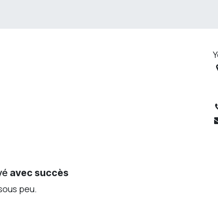
SOLUTIONS
ERP
Événements
Postes
Pricin
Y
yé
avec succès
sous peu.